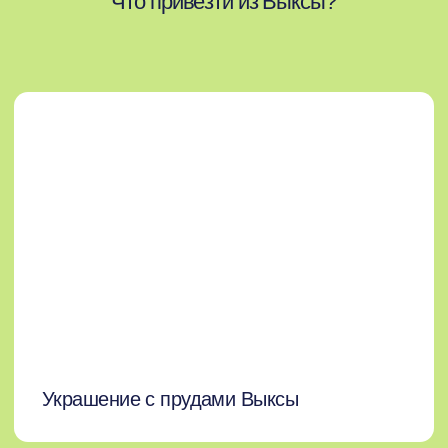
Настольная игра-путеводитель
по Выксе
Сувенирный маршрут по Выксе — на
invyksa.ru
и
volna-vyksa.ru/souvenirs
Чем еще заняться в Выксе
Увидеть все
достопримечательности