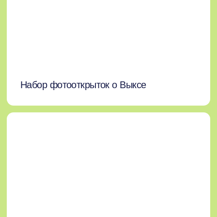
Гостиница «Шухов»
Новая трехзвездочная гостиница возле
пруда на красивой набережной, 48
номеров и панорамное кафе.
открыть на карте
Парковки