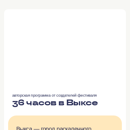
Украшение с прудами Выксы
Свеча «В тени аллей. Парк. Выкса»