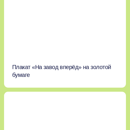
Гостиница «Баташев»
Лучший отель города и один из самых
комфортных в регионе. Исторический
центр Выксы, ресторан, прогулочная
зона — все рядом.
открыть на карте