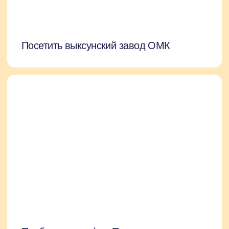
Пообедать в кафе «Пушка»
Посетить дом Баташевых и музей
завода ОМК