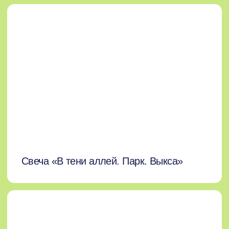
Прикоснуться к культуре
города
Отдохнуть и насладиться
атмосферой
Где остановиться в Выксе