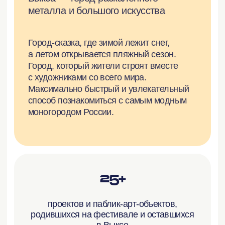
Плакат «На завод вперёд» на золотой
бумаге
Набор фотооткрыток о Выксе