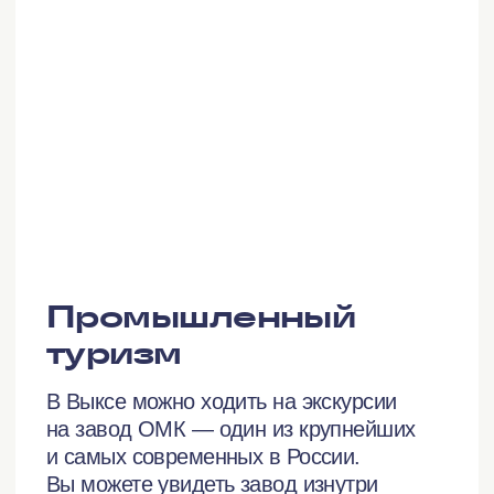
Выкса — город раскаленного
металла и большого искусства
Город-сказка, где зимой лежит снег,
а летом открывается пляжный сезон.
Город, который жители строят вместе
с художниками со всего мира.
Максимально быстрый и увлекательный
способ познакомиться с самым модным
моногородом России.
25+
проектов и паблик-арт-объектов,
родившихся на фестивале и оставшихся
в Выксе